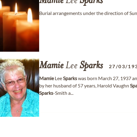
Mamie
Lee
Sparks
Burial arrangements under the direction of Su
Mamie
Lee
Sparks
27/03/19
Mamie
Lee
Sparks
was born March 27, 1937 and
by her husband of 57 years, Harold Vaughn
Spa
Sparks
-Smith a...