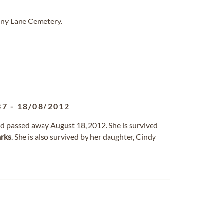
nny Lane Cemetery.
37
-
18/08/2012
 passed away August 18, 2012. She is survived
rks
. She is also survived by her daughter, Cindy