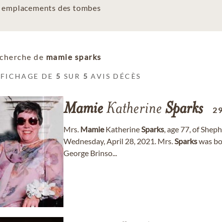
es emplacements des tombes
cherche de
mamie sparks
FFICHAGE DE
5
SUR
5
AVIS DÉCÈS
Mamie
Katherine
Sparks
2
Mrs.
Mamie
Katherine
Sparks
, age 77, of Shep
Wednesday, April 28, 2021. Mrs.
Sparks
was bor
George Brinso...