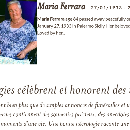
Maria
Ferrara
27/01/1933
-
Maria
Ferrara
age 84 passed away peacefully on
January 27, 1933 in Palermo Sicily. Her belov
Loved by her...
gies célèbrent et honorent des 
ont bien plus que de simples annonces de funérailles et 
ernes contiennent des souvenirs précieux, des anecdotes 
 les moments d'une vie. Une bonne nécrologie raconte une h