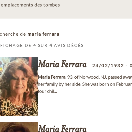
es emplacements des tombes
cherche de
maria ferrara
FFICHAGE DE
4
SUR
4
AVIS DÉCÈS
Maria
Ferrara
24/02/1932
-
Maria
Ferrara
, 93, of Norwood, NJ, passed awa
her family by her side. She was born on Februar
four chil...
Maria
Ferrara