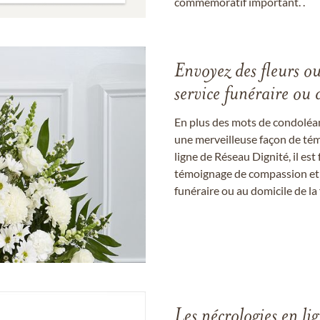
commémoratif important. .
Envoyez des fleurs o
service funéraire ou 
En plus des mots de condoléan
une merveilleuse façon de témo
ligne de Réseau Dignité, il e
témoignage de compassion et de
funéraire ou au domicile de la 
Les nécrologies en li