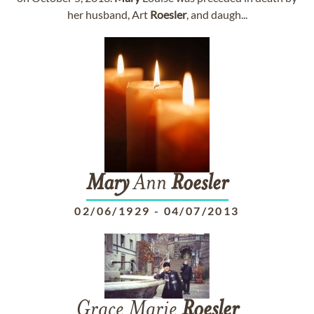
her husband, Art
Roesler
, and daugh...
Mary
Ann
Roesler
02/06/1929
-
04/07/2013
Grace Marie
Roesler