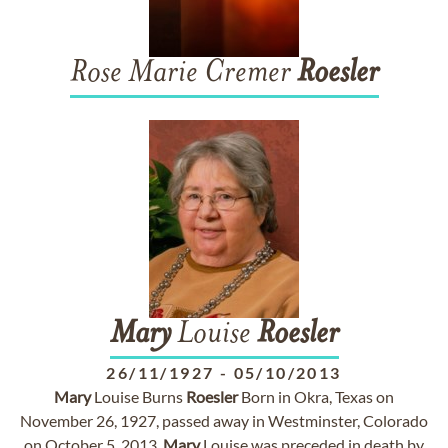
Rose Marie Cremer
Roesler
Mary
Louise
Roesler
26/11/1927
-
05/10/2013
Mary
Louise Burns
Roesler
Born in Okra, Texas on
November 26, 1927, passed away in Westminster, Colorado
on October 5, 2013.
Mary
Louise was preceded in death by