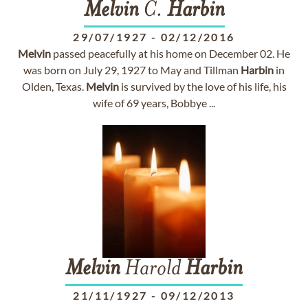
Melvin
C.
Harbin
29/07/1927
-
02/12/2016
Melvin
passed peacefully at his home on December 02. He
was born on July 29, 1927 to May and Tillman
Harbin
in
Olden, Texas.
Melvin
is survived by the love of his life, his
wife of 69 years, Bobbye ...
Melvin
Harold
Harbin
21/11/1927
-
09/12/2013