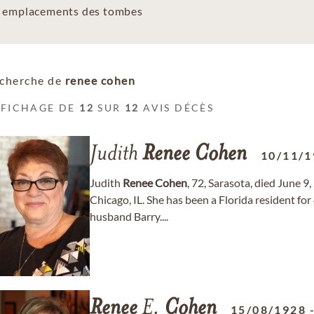
es emplacements des tombes
cherche de
renee cohen
FFICHAGE DE
12
SUR
12
AVIS DÉCÈS
Judith
Renee
Cohen
10/11/1
Judith
Renee
Cohen
, 72, Sarasota, died June 
Chicago, IL. She has been a Florida resident fo
husband Barry....
Renee
E.
Cohen
15/08/1928