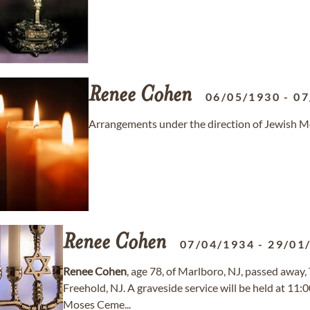
Renee
Cohen
06/05/1930
-
07
Arrangements under the direction of Jewish M
Renee
Cohen
07/04/1934
-
29/01
Renee
Cohen
, age 78, of Marlboro, NJ, passed away
Freehold, NJ. A graveside service will be held at 1
Moses Ceme...