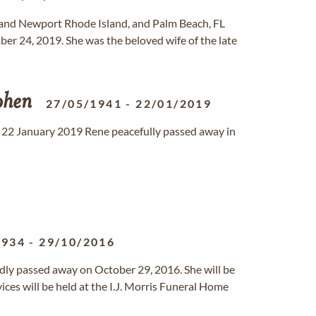
e and Newport Rhode Island, and Palm Beach, FL
er 24, 2019. She was the beloved wife of the late
hen
27/05/1941
-
22/01/2019
22 January 2019 Rene peacefully passed away in
1934
-
29/10/2016
dly passed away on October 29, 2016. She will be
ices will be held at the I.J. Morris Funeral Home