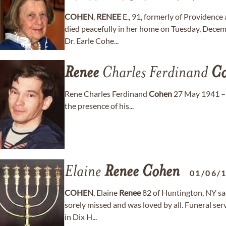
COHEN
,
RENEE
E., 91, formerly of Providenc
died peacefully in her home on Tuesday, Decemb
Dr. Earle Cohe...
Renee
Charles Ferdinand
Co
Rene Charles Ferdinand
Cohen
27 May 1941 – 
the presence of his...
Elaine
Renee
Cohen
01/06/
COHEN
, Elaine
Renee
82 of Huntington, NY sa
sorely missed and was loved by all. Funeral serv
in Dix H...