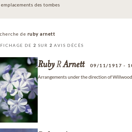
es emplacements des tombes
cherche de
ruby arnett
FFICHAGE DE
2
SUR
2
AVIS DÉCÈS
Ruby
R
Arnett
09/11/1917
-
1
Arrangements under the direction of Willwood B