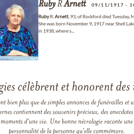
Ruby
R
Arnett
09/11/1917
-
1
Ruby
R.
Arnett
, 93, of Rockford died Tuesday,
She was born November 9, 1917 near Shell Lak
in 1938, where s...
gies célèbrent et honorent des 
ont bien plus que de simples annonces de funérailles et 
ernes contiennent des souvenirs précieux, des anecdotes 
 les moments d'une vie. Une bonne nécrologie raconte une h
personnalité de la personne qu'elle commémore.