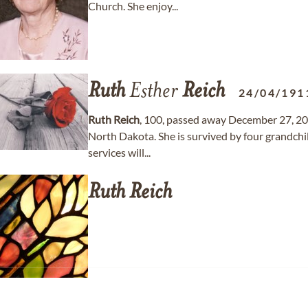
Church. She enjoy...
Ruth
Esther
Reich
24/04/191
Ruth
Reich
, 100, passed away December 27, 2
North Dakota. She is survived by four grandchi
services will...
Ruth
Reich