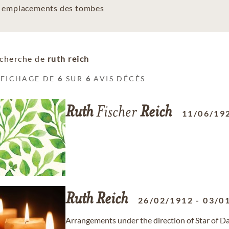
es emplacements des tombes
cherche de
ruth reich
FFICHAGE DE
6
SUR
6
AVIS DÉCÈS
Ruth
Fischer
Reich
11/06/19
Ruth
Reich
26/02/1912
-
03/0
Arrangements under the direction of Star of 