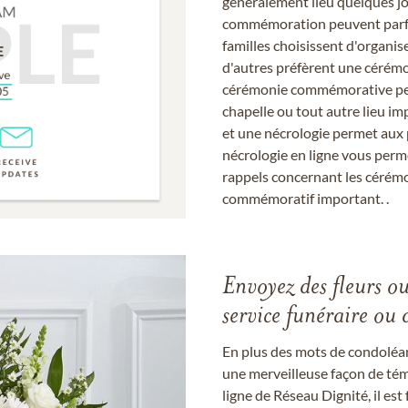
généralement lieu quelques jou
commémoration peuvent parfoi
familles choisissent d'organis
d'autres préfèrent une cérémon
cérémonie commémorative peut
chapelle ou tout autre lieu imp
et une nécrologie permet aux 
nécrologie en ligne vous perm
rappels concernant les cérém
commémoratif important. .
Envoyez des fleurs o
service funéraire ou 
En plus des mots de condoléan
une merveilleuse façon de témo
ligne de Réseau Dignité, il e