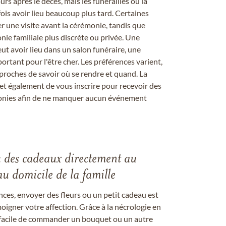
rs après le décès, mais les funérailles ou la
s avoir lieu beaucoup plus tard. Certaines
er une visite avant la cérémonie, tandis que
ie familiale plus discrète ou privée. Une
 avoir lieu dans un salon funéraire, une
ortant pour l'être cher. Les préférences varient,
proches de savoir où se rendre et quand. La
et également de vous inscrire pour recevoir des
onies afin de ne manquer aucun événement
u des cadeaux directement au
au domicile de la famille
ces, envoyer des fleurs ou un petit cadeau est
igner votre affection. Grâce à la nécrologie en
st facile de commander un bouquet ou un autre