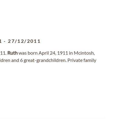
1
-
27/12/2011
011.
Ruth
was born April 24, 1911 in Mcintosh,
ldren and 6 great-grandchildren. Private family