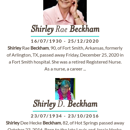
Shirley
Rae
Beckham
16/07/1930
-
25/12/2020
Shirley
Rae
Beckham
, 90, of Fort Smith, Arkansas, formerly
of Arlington, TX, passed away Friday, December 25, 2020 in
a Fort Smith hospital. She was a retired Registered Nurse.
As a nurse, a career ...
Shirley
D.
Beckham
23/07/1934
-
23/10/2016
Shirley
Dee Hecke
Beckham
, 82, of Hot Springs passed away
October 23, 2016. Born to the late Louis and Jessie Hecke,