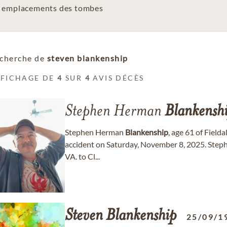
es emplacements des tombes
cherche de
steven blankenship
FFICHAGE DE
4
SUR
4
AVIS DÉCÈS
Stephen Herman
Blankensh
Stephen Herman
Blankenship
, age 61 of Field
accident on Saturday, November 8, 2025. Stephe
VA. to Cl...
Steven
Blankenship
25/09/1