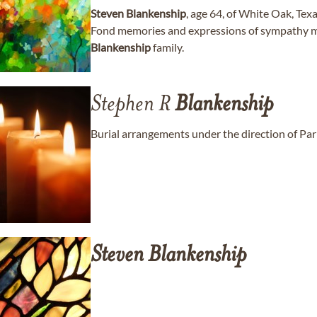
Steven
Blankenship
, age 64, of White Oak, Te
Fond memories and expressions of sympathy m
Blankenship
family.
Stephen R
Blankenship
Burial arrangements under the direction of 
Steven
Blankenship