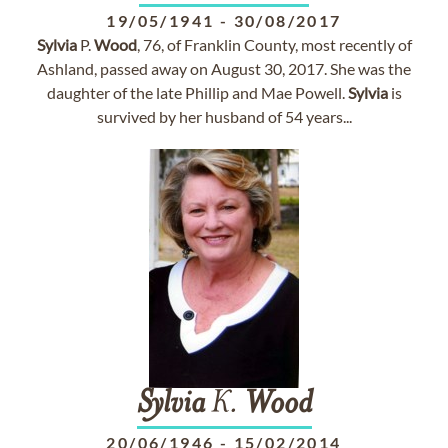
19/05/1941
-
30/08/2017
Sylvia
P.
Wood
, 76, of Franklin County, most recently of
Ashland, passed away on August 30, 2017. She was the
daughter of the late Phillip and Mae Powell.
Sylvia
is
survived by her husband of 54 years...
Sylvia
K.
Wood
20/06/1946
-
15/02/2014