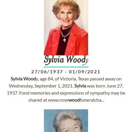
Sylvia
Wood
y
27/06/1937
-
01/09/2021
Sylvia
Wood
y, age 84, of Victoria, Texas passed away on
Wednesday, September 1, 2021.
Sylvia
was born June 27,
1937. Fond memories and expressions of sympathy may be
shared at www.rose
wood
funeralcha...