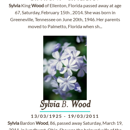
Sylvia
King
Wood
of Ellenton, Florida passed away at age
67, Saturday, February 15th , 2014. She was born in
Greeneville, Tennessee on June 20th, 1946. Her parents
moved to Palmetto, Florida when sh...
Sylvia
B.
Wood
13/03/1925
-
19/03/2011
Sylvia
Bardon
Wood
, 86, passed away Saturday, March 19,
2011, in Lyndhurst, Ohio. She was the beloved wife of the