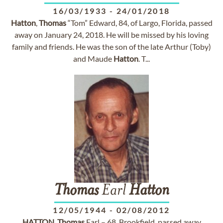
16/03/1933
-
24/01/2018
Hatton
,
Thomas
“Tom” Edward, 84, of Largo, Florida, passed
away on January 24, 2018. He will be missed by his loving
family and friends. He was the son of the late Arthur (Toby)
and Maude
Hatton
. T...
Thomas
Earl
Hatton
12/05/1944
-
02/08/2012
HATTON
,
Thomas
Earl – 68, Brookfield, passed away