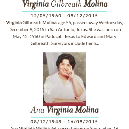
Virginia
Gilbreath
Molina
12/05/1960
-
09/12/2015
Virginia
Gilbreath
Molina
, age 55, passed away Wednesday,
December 9, 2015 in San Antonio, Texas. She was born on
May 12, 1960 in Paducah, Texas to Edward and Mary
Gilbreath. Survivors include her h...
Ana
Virginia
Molina
08/12/1948
-
16/09/2015
Ana
Virginia
Molina
, 66, passed away on September, 16,