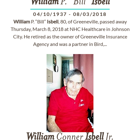
William
P. "Bill"
Isbell
04/10/1937
-
08/03/2018
William
P. “Bill”
Isbell
, 80, of Greeneville, passed away
Thursday, March 8, 2018 at NHC Healthcare in Johnson
City. He retired as the owner of Greeneville Insurance
Agency and was a partner in Bird,...
William
Conner
Isbell
Jr.