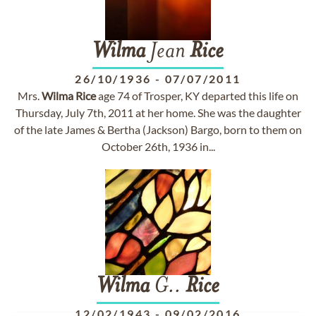
Wilma
Jean
Rice
26/10/1936
-
07/07/2011
Mrs.
Wilma
Rice
age 74 of Trosper, KY departed this life on
Thursday, July 7th, 2011 at her home. She was the daughter
of the late James & Bertha (Jackson) Bargo, born to them on
October 26th, 1936 in...
Wilma
G..
Rice
12/02/1943
-
09/02/2016