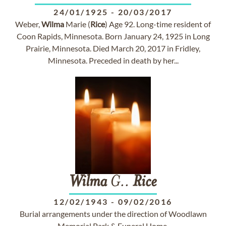
24/01/1925
-
20/03/2017
Weber,
Wilma
Marie (
Rice
) Age 92. Long-time resident of
Coon Rapids, Minnesota. Born January 24, 1925 in Long
Prairie, Minnesota. Died March 20, 2017 in Fridley,
Minnesota. Preceded in death by her...
Wilma
G..
Rice
12/02/1943
-
09/02/2016
Burial arrangements under the direction of Woodlawn
Memorial Park & Funeral Home.