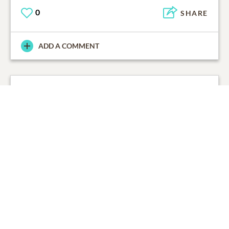
0
SHARE
ADD A COMMENT
Denise Montpetit
July 5, 2020
Bonjour Lise,
Je t'offre mes plus sincères condoléances suite au
décès de Serge. Toi et Serge avez été mes amis durant
plusieurs années et même si nous n'avions plus de
contacts, son départ m'attriste. J'espère de tout coeur
que la vie sera bonne pour toi et que le temps
amoindrira ton chagrin.