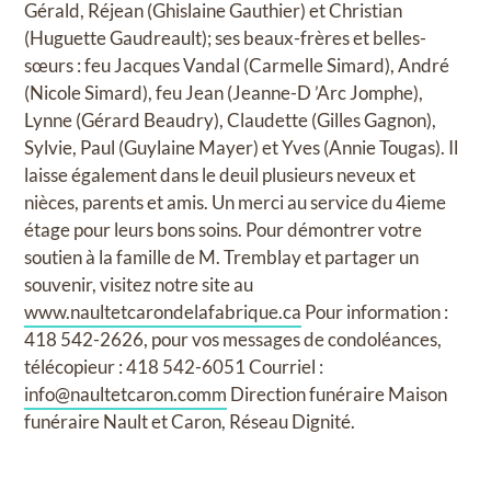
Gérald, Réjean (Ghislaine Gauthier) et Christian
(Huguette Gaudreault); ses beaux-frères et belles-
sœurs : feu Jacques Vandal (Carmelle Simard), André
(Nicole Simard), feu Jean (Jeanne-D ’Arc Jomphe),
Lynne (Gérard Beaudry), Claudette (Gilles Gagnon),
Sylvie, Paul (Guylaine Mayer) et Yves (Annie Tougas). Il
laisse également dans le deuil plusieurs neveux et
nièces, parents et amis. Un merci au service du 4ieme
étage pour leurs bons soins. Pour démontrer votre
soutien à la famille de M. Tremblay et partager un
souvenir, visitez notre site au
www.naultetcarondelafabrique.ca
Pour information :
418 542-2626, pour vos messages de condoléances,
télécopieur : 418 542-6051 Courriel :
info@naultetcaron.comm
Direction funéraire Maison
funéraire Nault et Caron, Réseau Dignité.