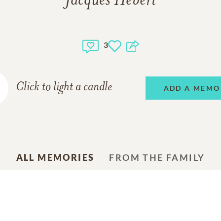
Jacques Hébert
3
Click to light a candle
ADD A MEMO
ALL MEMORIES
FROM THE FAMILY
Pierre Cloutier