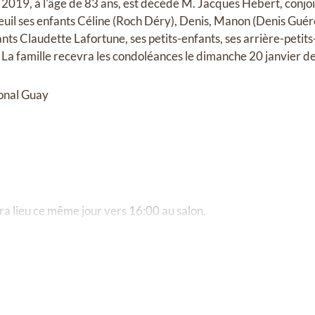
 2019, à l'âge de 83 ans, est décédé M. Jacques Hébert, conj
 deuil ses enfants Céline (Roch Déry), Denis, Manon (Denis Guér
ants Claudette Lafortune, ses petits-enfants, ses arrière-petits-
 La famille recevra les condoléances le dimanche 20 janvier de
onal Guay
ra lieu ce même jour vers 16:00 au salon.