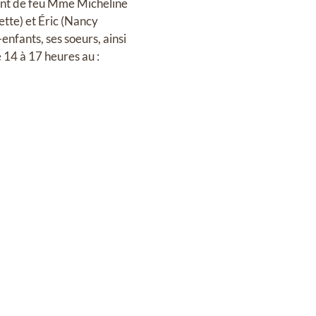
oint de feu Mme Micheline
ette) et Éric (Nancy
enfants, ses soeurs, ainsi
 14 à 17 heures au :