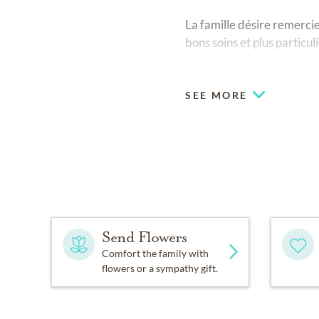
La famille désire remercie
bons soins et plus parti
Tousignant ainsi que le pe
SEE MORE
Send Flowers
Comfort the family with
flowers or a sympathy gift.