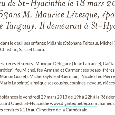
eu de St-Hyacinthe le 18 mars 20
e 63ans M. Maurice Lévesque, ép
e Tanguay. Il demeurait à St-Hya
e dans le deuil ses enfants; Mélanie (Stéphane Felteau), Michel
 Christian, Sara et Laura.
ses frères et sœurs : Monique Débigaré (Jean Lafrance), Gaéta
étien), feu Michel, feu Armand et Carmen ; ses beaux-frères 
Manon Goulet), Michel (Sylvie St-Germain), Nicole ( feu Pierre 
(Mario Lapointe) ainsi que ses cousins, cousines, neveux, nièces
ondoléances le vendredi 29 mars 2013 de 19h à 22h à la Résid
ouard Ouest, St-Hyacinthe
www.dignitequebec.com
. Samedi,
des cendres à 11h au Cimetière de la Cathédrale.