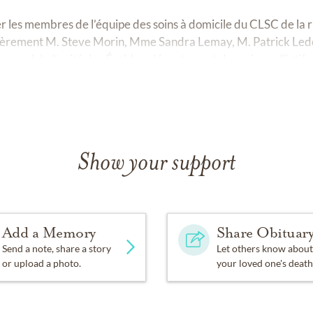
r les membres de l’équipe des soins à domicile du CLSC de la r
culièrement M. Steve Morin, Mme Sandra Lemay, M. Patrick L
rsonnel de l’unité des Érables, département des soins palliatifs
Show your support
Add a Memory
Share Obituar
Send a note, share a story
Let others know about
or upload a photo.
your loved one's death