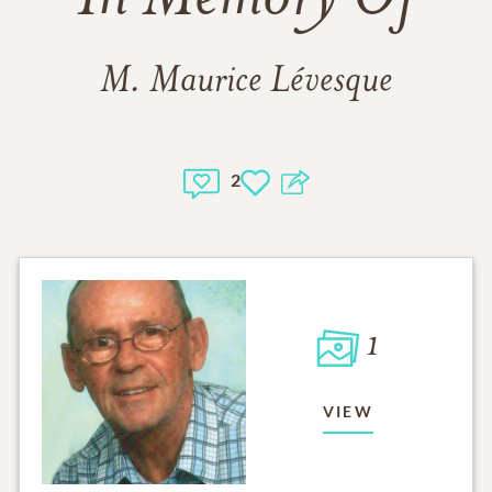
M. Maurice Lévesque
2
1
VIEW