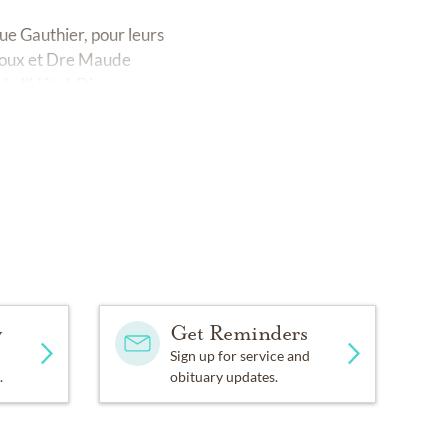
ue Gauthier, pour leurs
edoux et Dre Maude
 de l’Hôtel-Dieu.
y
Get Reminders
Sign up for service and
.
obituary updates.