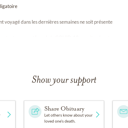
ligatoire
t voyagé dans les dernières semaines ne soit présente
sentant un symptôme de la COVID-19 ne soit présente
Show your support
Share Obituary
y
Let others know about your
loved one's death.