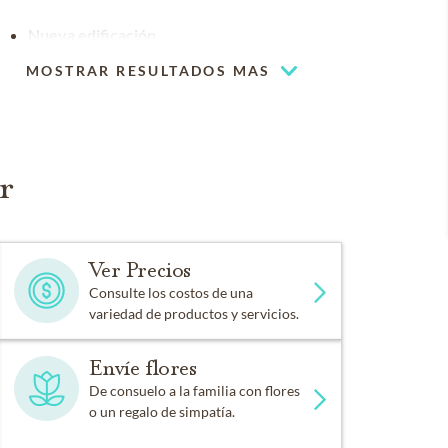
Nueva edificación
MOSTRAR RESULTADOS MAS
Espacio de capilla flexible
Nuestra capilla puede ser utilizada para
albergar sus eventos religiosos
r
Ver Precios
Consulte los costos de una
variedad de productos y servicios.
Envíe flores
De consuelo a la familia con flores
o un regalo de simpatía.