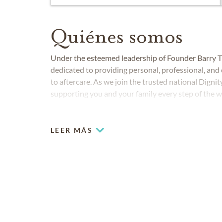
Quiénes somos
Under the esteemed leadership of Founder Barry 
dedicated to providing personal, professional, and 
to aftercare. As we join the trusted national Dign
supporting you and your family every step of the wa
deep community connection into this new chapter.
LEER MÁS