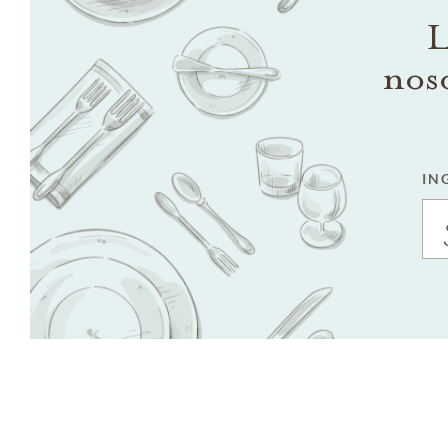
L
nos
IN