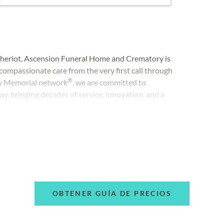
Theriot, Ascension Funeral Home and Crematory is
compassionate care from the very first call through
®
ity Memorial network
, we are committed to
y, bringing decades of service, innovation, and a
OBTENER GUÍA DE PRECIOS