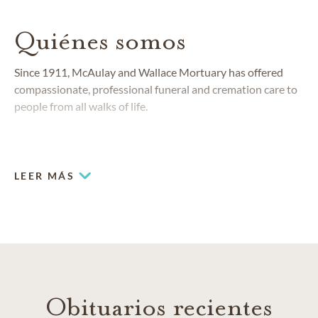
Quiénes somos
Since 1911, McAulay and Wallace Mortuary has offered
compassionate, professional funeral and cremation care to
people from all walks of life.
COMMUNITIES SERVED
Anaheim Hills
LEER MÁS
Brea
Buena Park
Chino Hills
Fullerton
Placentia
Tustin
Villa Park
Obituarios recientes
Yorba Linda