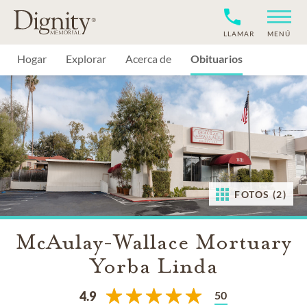
LLAMAR
MENÚ
Hogar
Explorar
Acerca de
Obituarios
FOTOS (2)
McAulay-Wallace Mortuary
Yorba Linda
50
4.9