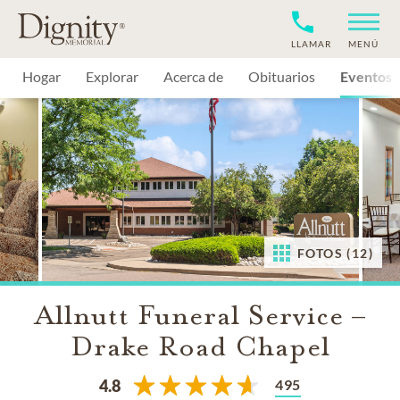
LLAMAR
MENÚ
Hogar
Explorar
Acerca de
Obituarios
Eventos
FOTOS (12)
Allnutt Funeral Service –
Drake Road Chapel
495
4.8