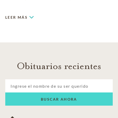
in many ways they are. At Allnutt Funeral Service – Drake
Road Chapel in Fort Collins, that’s our promise to you.
LEER MÁS
Obituarios recientes
BUSCAR AHORA