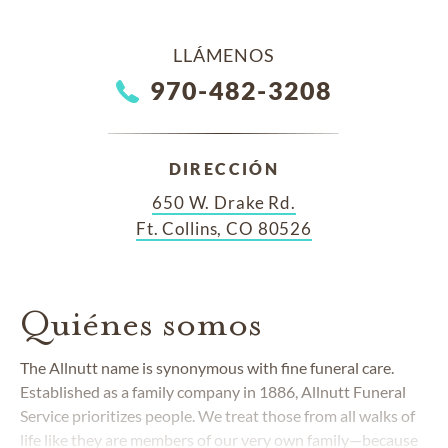
LLÁMENOS
970-482-3208
DIRECCIÓN
650 W. Drake Rd.
Ft. Collins, CO 80526
Quiénes somos
The Allnutt name is synonymous with fine funeral care.
Established as a family company in 1886, Allnutt Funeral
Service prioritizes people. We treat those from all walks of
life like they are members of our very own family—because