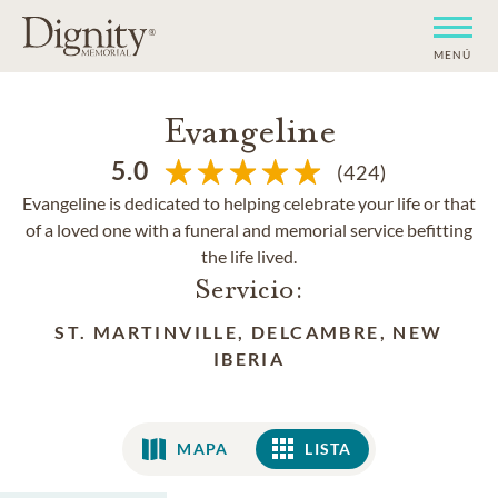
MENÚ
Evangeline
5.0
(424)
Evangeline is dedicated to helping celebrate your life or that
of a loved one with a funeral and memorial service befitting
the life lived.
Servicio:
ST. MARTINVILLE, DELCAMBRE, NEW
IBERIA
MAPA
LISTA
LISTA