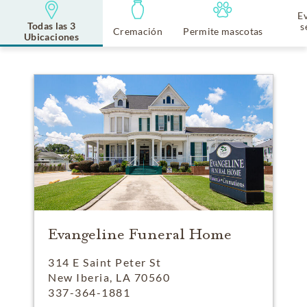
E
Todas las 3
s
Cremación
Permite mascotas
Ubicaciones
Evangeline Funeral Home
314 E Saint Peter St
New Iberia, LA 70560
337-364-1881