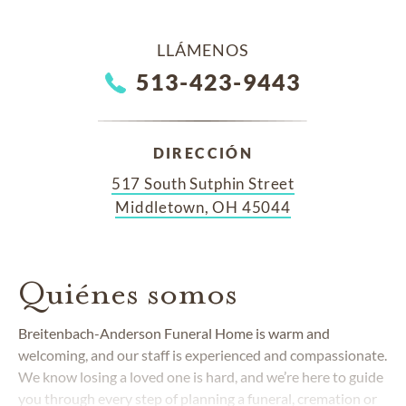
LLÁMENOS
513-423-9443
DIRECCIÓN
517 South Sutphin Street
Middletown, OH 45044
Quiénes somos
Breitenbach-Anderson Funeral Home is warm and
welcoming, and our staff is experienced and compassionate.
We know losing a loved one is hard, and we’re here to guide
you through every step of planning a
funeral
,
cremation
or