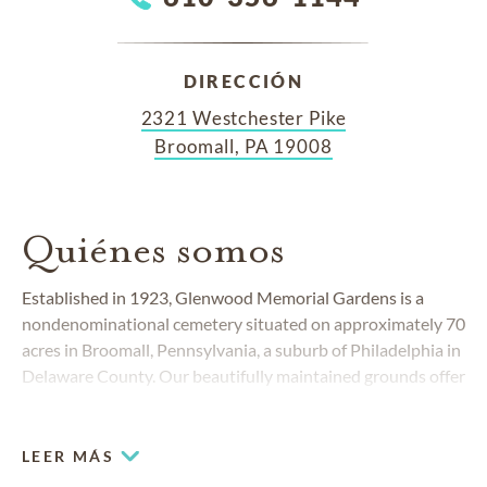
DIRECCIÓN
2321 Westchester Pike
Broomall, PA 19008
Quiénes somos
Established in 1923, Glenwood Memorial Gardens is a
nondenominational cemetery situated on approximately 70
acres in Broomall, Pennsylvania, a suburb of Philadelphia in
Delaware County. Our beautifully maintained grounds offer
gently rolling hills, beautiful gardens, elegant statuary and
stately trees that provide a quiet and picturesque setting to
honor the memory of a loved one.
LEER MÁS