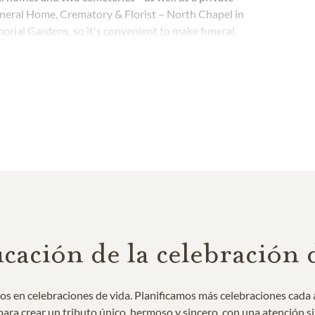
uneral Home, Crematory & Florist – North Chapel in
rial Gardens, so it's convenient to make funeral
ns. The caring funeral home and cemetery teams are
ll walks of life as they honor and celebrate loved
icación de la celebración 
os en celebraciones de vida. Planificamos más celebraciones cada 
ra crear un tributo único, hermoso y sincero, con una atención sin 