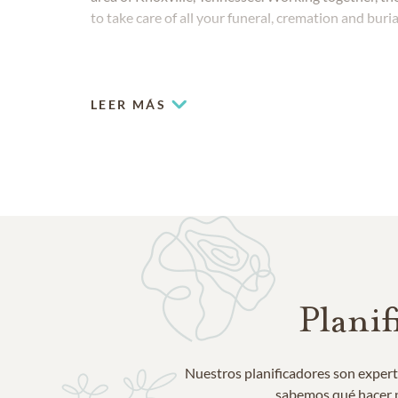
to take care of all your funeral, cremation and buria
LEER MÁS
Planif
Nuestros planificadores son expert
sabemos qué hacer pa