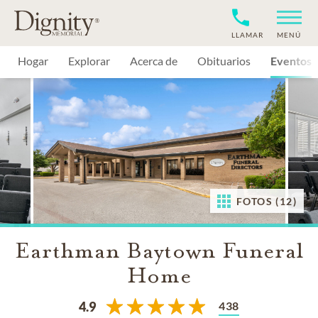
LLAMAR
MENÚ
Hogar
Explorar
Acerca de
Obituarios
Eventos
FOTOS (12)
Earthman Baytown Funeral
Home
438
4.9