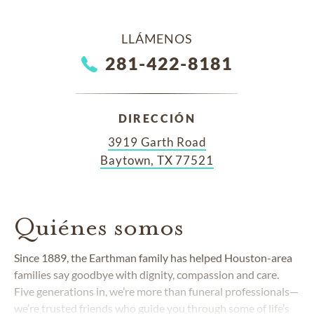
LLÁMENOS
281-422-8181
DIRECCIÓN
3919 Garth Road
Baytown, TX 77521
Quiénes somos
Since 1889, the Earthman family has helped Houston-area
families say goodbye with dignity, compassion and care.
Five generations in, we’re more than funeral professionals—
we’re trusted friends who guide you through some of life’s