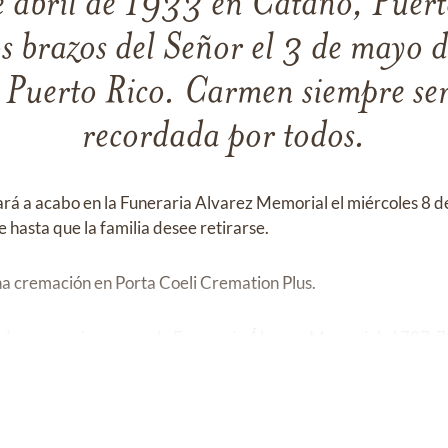
e abril de 1933 en Cataño, Puert
s brazos del Señor el 3 de mayo
Puerto Rico. Carmen siempre se
recordada por todos.
evará a acabo en la Funeraria Alvarez Memorial el miércoles 8
e hasta que la familia desee retirarse.
na cremación en Porta Coeli Cremation Plus.
den comunicarse con la Funeraria Álvarez Memorial al 787-