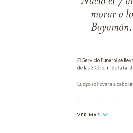
Nació el 7 d
morar a lo
Bayamón, 
El Servicio Funeral se ll
de las 3:00 p.m. de la tard
Luego se llevará a cabo u
Para más información pue
VER MÁS