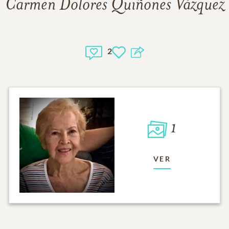
Carmen Dolores Quiñones Vázquez
2
1
VER