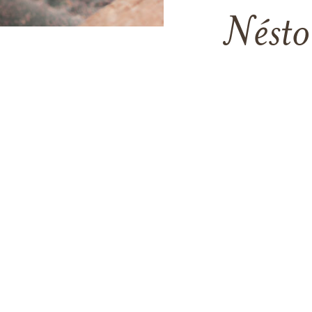
Nésto