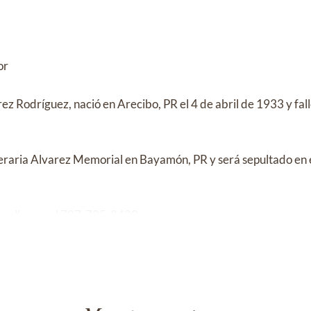
or
ez Rodríguez, nació en Arecibo, PR el 4 de abril de 1933 y falle
neraria Alvarez Memorial en Bayamón, PR y será sepultado en 
vor llamar al 787-785-3400.