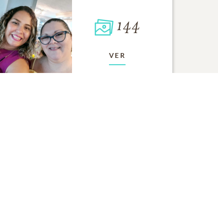
144
VER
 RECUERDO