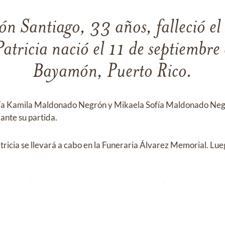
ón Santiago, 33 años, falleció el
tricia nació el 11 de septiembr
Bayamón, Puerto Rico.
s Mía Kamila Maldonado Negrón y Mikaela Sofía Maldonado Neg
nte su partida.
atricia se llevará a cabo en la Funeraria Álvarez Memorial. Lu
amigos a dejar mensajes y recuerdos a través de nuestra págin