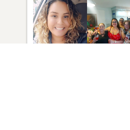
Haga
8
SE 