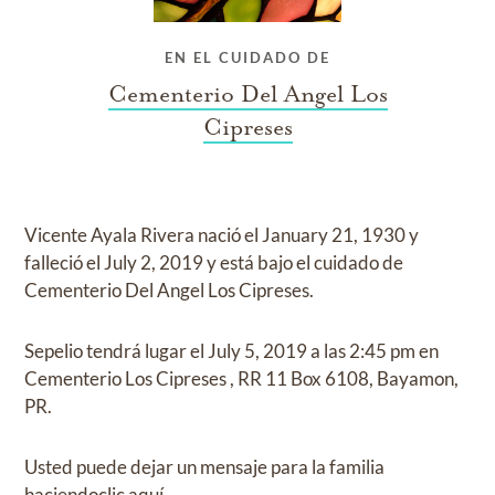
EN EL CUIDADO DE
Cementerio Del Angel Los
Cipreses
Vicente Ayala Rivera
nació el
January 21, 1930
y
falleció el
July 2, 2019
y
está bajo el cuidado de
Cementerio Del Angel Los Cipreses
.
Sepelio
tendrá lugar el
July 5, 2019
a las
2:45 pm
en
Cementerio Los Cipreses
,
RR 11 Box 6108, Bayamon,
PR.
Usted puede dejar un mensaje para la familia
haciendo
clic aquí
.