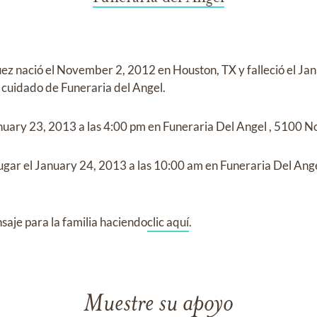
uez
nació el
November 2, 2012 en Houston, TX
y
falleció el
Jan
l cuidado de
Funeraria del Angel
.
nuary 23, 2013
a las
4:00 pm
en
Funeraria Del Angel
,
5100 No
ugar el
January 24, 2013
a las
10:00 am
en
Funeraria Del Ang
aje para la familia haciendo
clic aquí
.
Muestre su apoyo