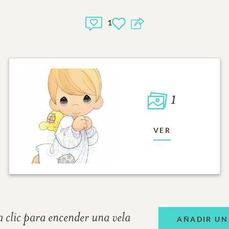
1
1
VER
 clic para encender una vela
AÑADIR UN