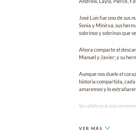
Andrew, Layla, Pierce, Fay
José Luis fue uno de sus 
Sonia y Minirva; sus her
sobrinos y sobrinas que 
Ahora comparte el descan
Manuel y Javier; y su her
Aunque nos duele el coraz
historia compartida, cada
amaremos y lo extrañare
Se celebrará una ceremoni
Ángel, 5100 N Freeway.
VER MÁS