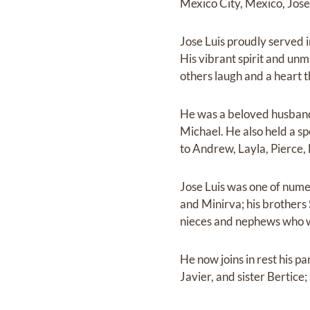
Mexico City, Mexico, Jose 
Jose Luis proudly served i
His vibrant spirit and un
others laugh and a heart
He was a beloved husband 
Michael. He also held a sp
to Andrew, Layla, Pierce
Jose Luis was one of numer
and Minirva; his brothers
nieces and nephews who w
He now joins in rest his 
Javier, and sister Bertice