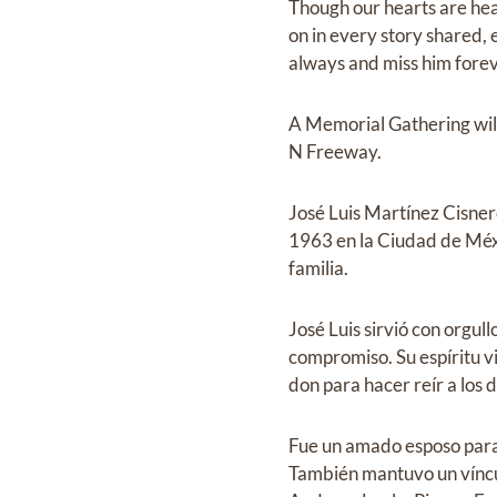
Though our hearts are heav
on in every story shared,
always and miss him forev
A Memorial Gathering wil
N Freeway.
José Luis Martínez Cisnero
1963 en la Ciudad de Méxi
familia.
José Luis sirvió con orgul
compromiso. Su espíritu v
don para hacer reír a los
Fue un amado esposo para 
También mantuvo un víncul