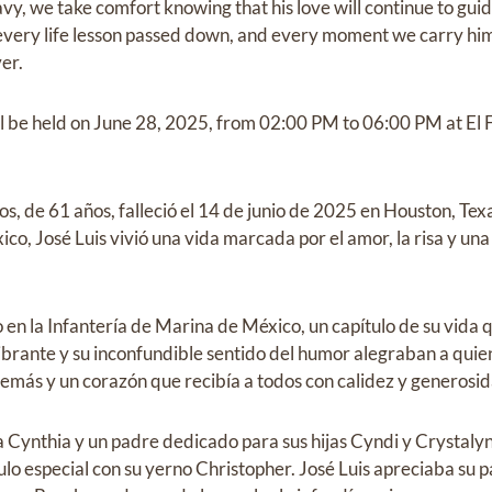
y, we take comfort knowing that his love will continue to guid
 every life lesson passed down, and every moment we carry him
er.
l be held on June 28, 2025, from 02:00 PM to 06:00 PM at El 
s, de 61 años, falleció el 14 de junio de 2025 en Houston, Texa
co, José Luis vivió una vida marcada por el amor, la risa y un
lo en la Infantería de Marina de México, un capítulo de su vida q
ibrante y su inconfundible sentido del humor alegraban a quie
 demás y un corazón que recibía a todos con calidez y generosi
Cynthia y un padre dedicado para sus hijas Cyndi y Crystalyn 
o especial con su yerno Christopher. José Luis apreciaba su p