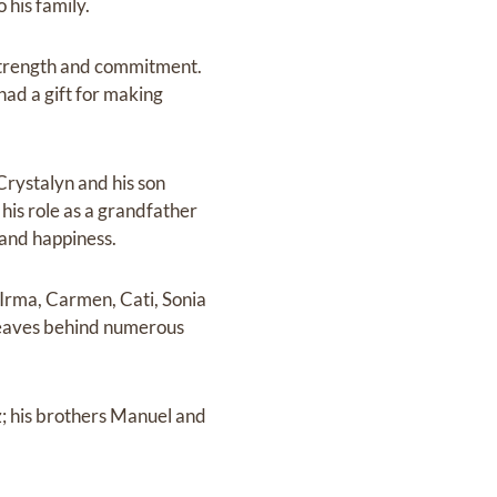
 his family.
s strength and commitment.
had a gift for making
rystalyn and his son
 his role as a grandfather
and happiness.
 Irma, Carmen, Cati, Sonia
 leaves behind numerous
z; his brothers Manuel and