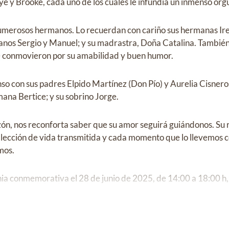
e y Brooke, cada uno de los cuales le infundía un inmenso orgul
numerosos hermanos. Lo recuerdan con cariño sus hermanas Ire
manos Sergio y Manuel; y su madrastra, Doña Catalina. Tambié
se conmovieron por su amabilidad y buen humor.
so con sus padres Elpido Martínez (Don Pío) y Aurelia Cisner
mana Bertice; y su sobrino Jorge.
ón, nos reconforta saber que su amor seguirá guiándonos. Su 
 lección de vida transmitida y cada momento que lo llevemos c
mos.
a conmemorativa el 28 de junio de 2025, de 14:00 a 18:00 h, 