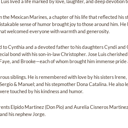
Luis lived a life marked by love, laughter, and deep devotion to
n the Mexican Marines, a chapter of his life that reflected hi
mistakable sense of humor brought joy to those around him. He 
 that welcomed everyone with warmth and generosity.
to Cynthia and a devoted father to his daughters Cyndi and C
ecial bond with his son-in-law Christopher. Jose Luis cherished
, Faye, and Brooke—each of whom brought him immense pride 
ous siblings. He is remembered with love by his sisters Irene,
 Sergio & Manuel; and his stepmother Dona Catalina. He also
ere touched by his kindness and humor.
parents Elpido Martinez (Don Pio) and Aurelia Cisneros Martine
; and his nephew Jorge.