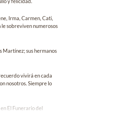
lo y felicidad.
ne, Irma, Carmen, Cati,
n le sobreviven numerosos
os Martínez; sus hermanos
recuerdo vivirá en cada
on nosotros. Siempre lo
en El Funerario del