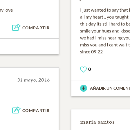
my love
I just wanted to say that 
all my heart .. you taught
this day its still hard to
COMPARTIR
smile your hugs and kisse
we had I miss hearing you 
miss you and I cant wait t
since 09'22
0
31 mayo, 2016
AÑADIR UN COMEN
COMPARTIR
maria santos