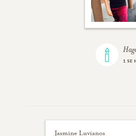
Haga
1
SE 
Jasmine Luvianos