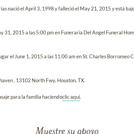
rias
nació el
April 3, 1998
y
falleció el
May 21, 2015
y
está baj
y 31, 2015
a las
5:00 pm
en
Funeraria Del Angel Funeral Ho
ugar el
June 1, 2015
a las
11:00 am
en
St. Charles Borromeo C
thaven
,
13102 North Fwy, Houston, TX.
aje para la familia haciendo
clic aquí
.
Muestre su apoyo