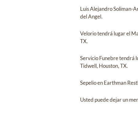
Luis Alejandro Soliman-A
del Angel
.
Velorio
tendrá lugar el
Ma
TX.
Servicio Funebre
tendrá l
Tidwell, Houston, TX.
Sepelio
en
Earthman Res
Usted puede dejar un mens