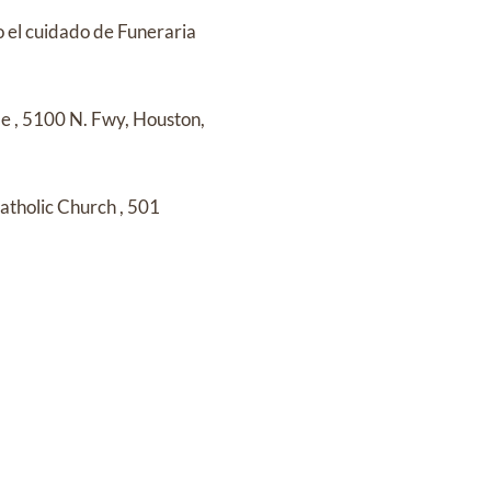
o el cuidado de
Funeraria
me
,
5100 N. Fwy, Houston,
atholic Church
,
501