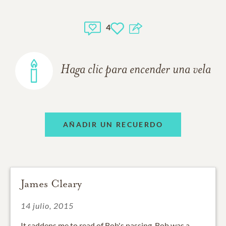
4
Haga clic para encender una vela
AÑADIR UN RECUERDO
James Cleary
14 julio, 2015
It saddens me to read of Bob's passing. Bob was a