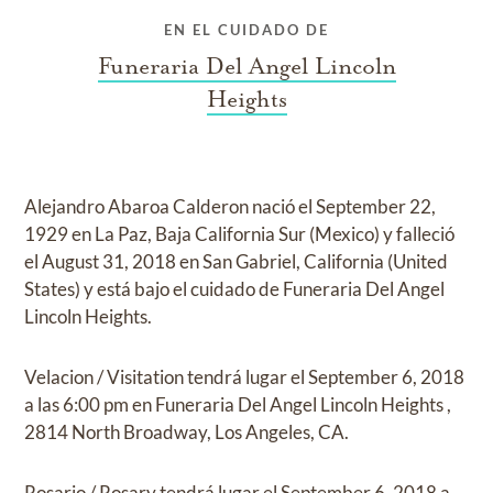
EN EL CUIDADO DE
Funeraria Del Angel Lincoln
Heights
Alejandro Abaroa Calderon
nació el
September 22,
1929 en La Paz, Baja California Sur (Mexico)
y
falleció
el
August 31, 2018 en San Gabriel, California (United
States)
y
está bajo el cuidado de
Funeraria Del Angel
Lincoln Heights
.
Velacion / Visitation
tendrá lugar el
September 6, 2018
a las
6:00 pm
en
Funeraria Del Angel Lincoln Heights
,
2814 North Broadway, Los Angeles, CA.
Rosario / Rosary
tendrá lugar el
September 6, 2018
a