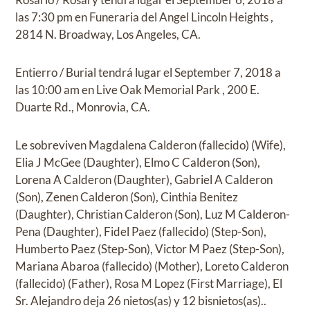
las
7:30 pm
en
Funeraria del Angel Lincoln Heights
,
2814 N. Broadway, Los Angeles, CA.
Entierro / Burial
tendrá lugar el
September 7, 2018
a
las
10:00 am
en
Live Oak Memorial Park
,
200 E.
Duarte Rd., Monrovia, CA.
Le sobreviven
Magdalena Calderon (fallecido) (Wife),
Elia J McGee (Daughter), Elmo C Calderon (Son),
Lorena A Calderon (Daughter), Gabriel A Calderon
(Son), Zenen Calderon (Son), Cinthia Benitez
(Daughter), Christian Calderon (Son), Luz M Calderon-
Pena (Daughter), Fidel Paez (fallecido) (Step-Son),
Humberto Paez (Step-Son), Victor M Paez (Step-Son),
Mariana Abaroa (fallecido) (Mother), Loreto Calderon
(fallecido) (Father), Rosa M Lopez (First Marriage), El
Sr. Alejandro deja 26 nietos(as) y 12 bisnietos(as).
.