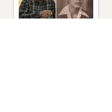
60
VER
Haga clic para encender una vela
4
SE HA ENCENDIDO UNA VELAS