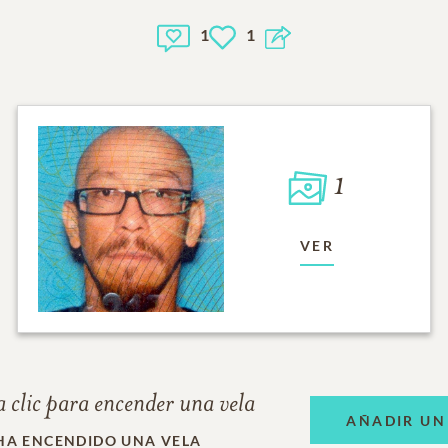
1
1
1
VER
 clic para encender una vela
AÑADIR UN
HA ENCENDIDO UNA VELA