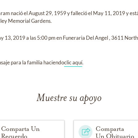
Karam
nació el
August 29, 1959
y
falleció el
May 11, 2019
y
est
lley Memorial Gardens
.
y 13, 2019
a las
5:00 pm
en
Funeraria Del Angel
,
3611 North 
aje para la familia haciendo
clic aquí
.
Muestre su apoyo
Comparta Un
Comparta
Recuerdo
Un Obituario