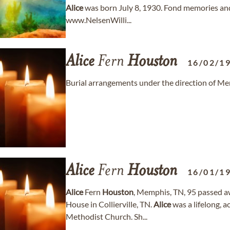
Alice
was born July 8, 1930. Fond memories an
www.NelsenWilli...
Alice
Fern
Houston
16/02/1
Burial arrangements under the direction of 
Alice
Fern
Houston
16/01/1
Alice
Fern
Houston
, Memphis, TN, 95 passed a
House in Collierville, TN.
Alice
was a lifelong, 
Methodist Church. Sh...