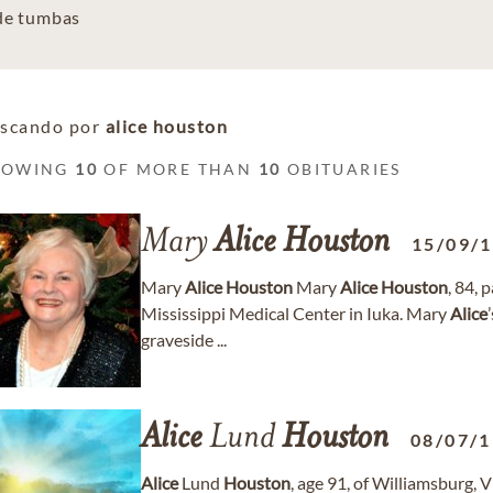
 de tumbas
scando por
alice houston
HOWING
10
OF MORE THAN
10
OBITUARIES
Mary
Alice
Houston
15/09/
Mary
Alice
Houston
Mary
Alice
Houston
, 84,
Mississippi Medical Center in Iuka. Mary
Alice
graveside ...
Alice
Lund
Houston
08/07/
Alice
Lund
Houston
, age 91, of Williamsburg, 