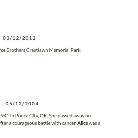
-
03/12/2012
erce Brothers Crestlawn Memorial Park.
-
05/12/2004
 1941 in Ponca City, OK. She passed away on
fter a courageous battle with cancer.
Alice
was a