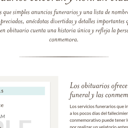
s que simples anuncios funerarios y una lista de nombre
reciados, anécdotas divertidas y detalles importantes q
 obituario cuenta una historia única y refleja la perso
conmemora.
Los obituarios ofrecen
funeral y las conme
Los servicios funerarios que i
a los pocos días del fallecimie
conmemorativo puede tener lu
por realizar un velatorio ante