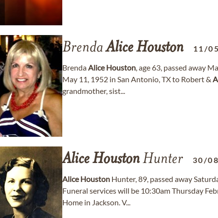
Brenda
Alice
Houston
11/0
Brenda
Alice
Houston
, age 63, passed away Ma
May 11, 1952 in San Antonio, TX to Robert &
A
grandmother, sist...
Alice
Houston
Hunter
30/0
Alice
Houston
Hunter, 89, passed away Saturd
Funeral services will be 10:30am Thursday Feb
Home in Jackson. V...