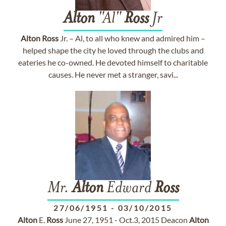
Alton
"Al"
Ross
Jr
Alton
Ross
Jr. – Al, to all who knew and admired him –
helped shape the city he loved through the clubs and
eateries he co-owned. He devoted himself to charitable
causes. He never met a stranger, savi...
Mr.
Alton
Edward
Ross
27/06/1951
-
03/10/2015
Alton
E.
Ross
June 27, 1951 - Oct.3, 2015 Deacon
Alton