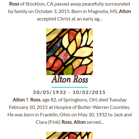
Ross
of Stockton, CA passed away peacefully surrounded
by family on October 3, 2015. Born in Magnolia, MS,
Alton
accepted Christ at an early ag...
Alton
Ross
30/05/1932
-
10/02/2015
Alton
T.
Ross
, age 82, of Springboro, OH, died Tuesday
February 10, 2015 at Hospice of Butler-Warren Counties.
He was born in Franklin, Ohio on May 30, 1932 to Jack and
Clara (Fink)
Ross
.
Alton
served...