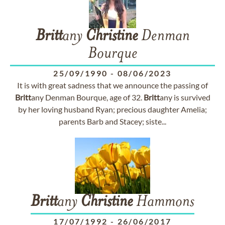
Britt
any
Christine
Denman
Bourque
25/09/1990
-
08/06/2023
It is with great sadness that we announce the passing of
Britt
any Denman Bourque, age of 32.
Britt
any is survived
by her loving husband Ryan; precious daughter Amelia;
parents Barb and Stacey; siste...
Britt
any
Christine
Hammons
17/07/1992
-
26/06/2017