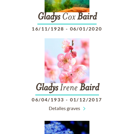
Gladys
Cox
Baird
16/11/1928
-
06/01/2020
Gladys
Irene
Baird
06/04/1933
-
01/12/2017
Detalles graves