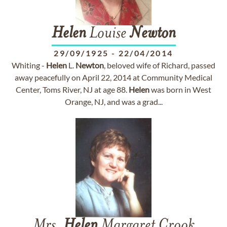
Helen
Louise
Newton
29/09/1925
-
22/04/2014
Whiting -
Helen
L.
Newton
, beloved wife of Richard, passed
away peacefully on April 22, 2014 at Community Medical
Center, Toms River, NJ at age 88.
Helen
was born in West
Orange, NJ, and was a grad...
Mrs.
Helen
Margaret Crook