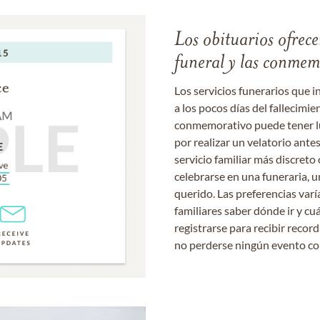
Los obituarios ofrecen
funeral y las conme
Los servicios funerarios que i
a los pocos días del fallecimie
conmemorativo puede tener lu
por realizar un velatorio ante
servicio familiar más discret
celebrarse en una funeraria, un
querido. Las preferencias varí
familiares saber dónde ir y cu
registrarse para recibir recor
no perderse ningún evento c