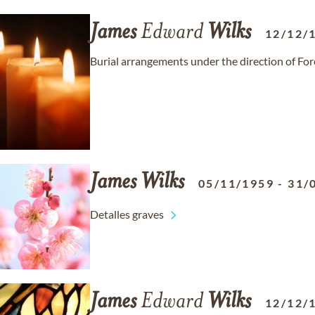
James
Edward
Wilks
12/12/
Burial arrangements under the direction of Fo
James
Wilks
05/11/1959
-
31/
Detalles graves
James
Edward
Wilks
12/12/