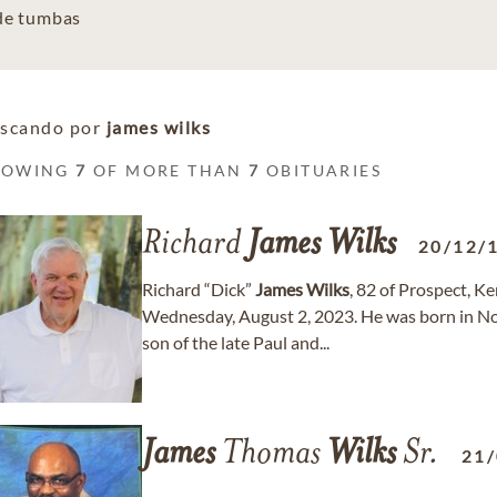
 de tumbas
scando por
james wilks
HOWING
7
OF MORE THAN
7
OBITUARIES
Richard
James
Wilks
20/12/
Richard “Dick”
James
Wilks
, 82 of Prospect, K
Wednesday, August 2, 2023. He was born in No
son of the late Paul and...
James
Thomas
Wilks
Sr.
21