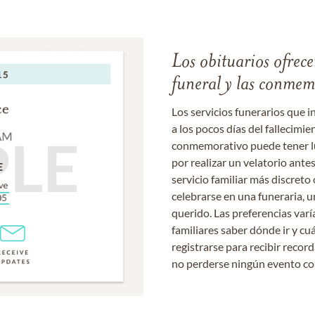
Los obituarios ofrecen
funeral y las conme
Los servicios funerarios que i
a los pocos días del fallecimie
conmemorativo puede tener lu
por realizar un velatorio ante
servicio familiar más discret
celebrarse en una funeraria, un
querido. Las preferencias varí
familiares saber dónde ir y cu
registrarse para recibir recor
no perderse ningún evento c