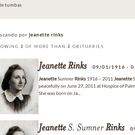
 de tumbas
scando por
jeanette rinks
HOWING
2
OF MORE THAN
2
OBITUARIES
Jeanette
Rinks
09/01/1916
-
0
Jeanette
Sumner
Rinks
1916 – 2011
Jeanette
S
peacefully on June 27, 2011 at Hospice of Palm
She was born on Ja...
Jeanette
S. Sumner
Rinks
0