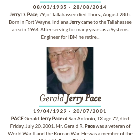
08/03/1935
-
28/08/2014
Jerry
D.
Pace
, 79, of Tallahassee died Thurs., August 28th.
Born in Fort Wayne, Indiana
Jerry
came to the Tallahassee
area in 1964. After serving for many years as a Systems
Engineer for IBM he retire...
Gerald
Jerry
Pace
19/04/1929
-
20/07/2001
PACE
Gerald
Jerry
Pace
of San Antonio, TX age 72, died
Friday, July 20, 2001. Mr. Gerald R.
Pace
was a veteran of
World War II and the Korean War. He was a member of the