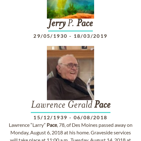
Jerry
P.
Pace
29/05/1930
-
18/03/2019
Lawrence Gerald
Pace
15/12/1939
-
06/08/2018
Lawrence “Larry”
Pace
, 78, of Des Moines passed away on
Monday, August 6, 2018 at his home. Graveside services
will take place at 11:00 a.m., Tuesday, August 14, 2018 at