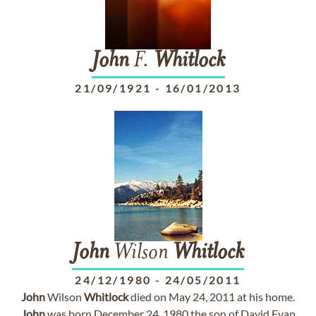
John
F.
Whitlock
21/09/1921
-
16/01/2013
John
Wilson
Whitlock
24/12/1980
-
24/05/2011
John
Wilson
Whitlock
died on May 24, 2011 at his home.
John
was born December 24, 1980 the son of David Evan