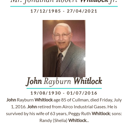
Mr. Jonathan Robert
Whitlock
Jr.
17/12/1985
-
27/04/2021
John
Rayburn
Whitlock
19/08/1930
-
01/07/2016
John
Rayburn
Whitlock
age 85 of Cullman, died Friday, July
1, 2016.
John
retired from Airco Industrial Gases. He is
survived by his wife of 63 years, Peggy Ruth
Whitlock
; sons:
Randy (Shelia)
Whitlock
...