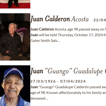
Juan
Calderon
Acosta
22/0
Juan
Calderon
Acosta, age 98 passed away on 
Juan
will be held Thursday, October 17, 2024 
Gates Smith Sals...
Juan
"Guango" Guadalupe 
27/03/1926
-
07/04/2024
Juan
"Guango" Guadalupe Calderón passed away
age of 98. Known affectionately to his family a
deceased ...