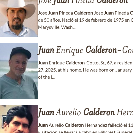
Jose
Juan
Pineda
Calderon
Jose
Juan
Pineda
Calderon
Jose
Juan
Pineda
C
de 50 años. Nació el 19 de febrero de 1975 en
Marysville, Wash...
Juan
Enrique
Calderon
-Cot
Juan
Enrique
Calderon
-Cotto, Sr., 67, a resi
27, 2025, at his home. He was born on January 
of the l...
Juan
Aurelio
Calderon
Hern
Juan
Aurelio
Calderon
Hernandez falleció el 1
visitación se llevará a cabo en Hillcrest Funer