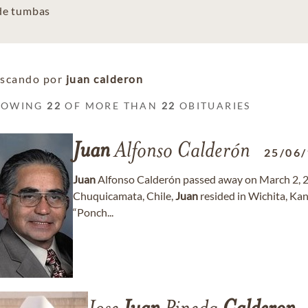
 de tumbas
scando por
juan calderon
HOWING
22
OF MORE THAN
22
OBITUARIES
Juan
Alfonso Calderón
25/06
Juan
Alfonso Calderón passed away on March 2, 202
Chuquicamata, Chile,
Juan
resided in Wichita, Ka
“Ponch...