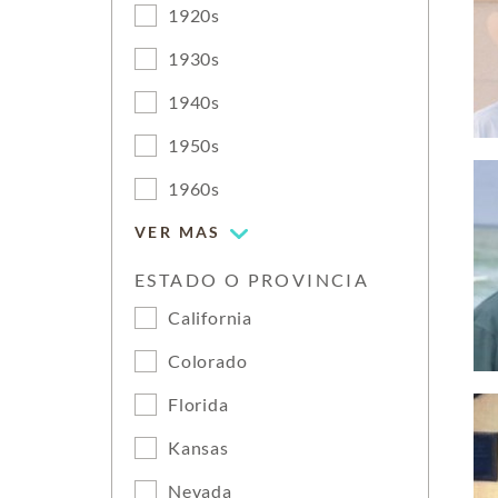
1920s
1930s
1940s
1950s
1960s
VER MAS
ESTADO O PROVINCIA
California
Colorado
Florida
Kansas
Nevada