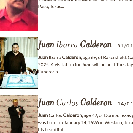
Paso, Texas...
Juan
Ibarra
Calderon
31/0
Juan
Ibarra
Calderon
, age 69, of Bakersfield,
2025. A visitation for
Juan
will be held Tuesda
Funeraria...
Juan
Carlos
Calderon
14/0
Juan
Carlos
Calderon
, age 49, of Donna, Texa
was born on January 14, 1976 in Weslaco, Texa
his beautiful ...