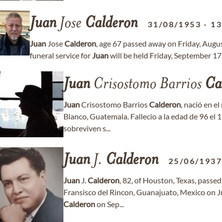
Juan
Jose
Calderon
31/08/1953
-
13
Juan
Jose
Calderon
, age 67 passed away on Friday, Augu
funeral service for
Juan
will be held Friday, September 17
Juan
Crisostomo Barrios
Ca
Juan
Crisostomo Barrios
Calderon
, nació en e
Blanco, Guatemala. Fallecio a la edad de 96 el 
sobreviven s...
Juan
J.
Calderon
25/06/193
Juan
J.
Calderon
, 82, of Houston, Texas, pass
Fransisco del Rincon, Guanajuato, Mexico on J
Calderon
on Sep...