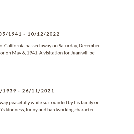
05/1941
-
10/12/2022
ndo, California passed away on Saturday, December
or on May 6, 1941. A visitation for
Juan
will be
8/1939
-
26/11/2021
way peacefully while surrounded by his family on
n
’s kindness, funny and hardworking character