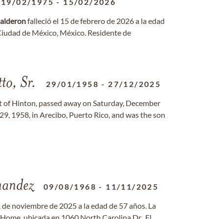
19/02/1975
-
15/02/2026
alderon
falleció el 15 de febrero de 2026 a la edad
 Ciudad de México, México. Residente de
to, Sr.
29/01/1958
-
27/12/2025
dent of Hinton, passed away on Saturday, December
29, 1958, in Arecibo, Puerto Rico, and was the son
andez
09/08/1968
-
11/11/2025
1 de noviembre de 2025 a la edad de 57 años. La
al Home, ubicada en 1060 North Carolina Dr., El