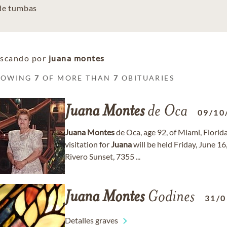
 de tumbas
scando por
juana montes
HOWING
7
OF MORE THAN
7
OBITUARIES
Juana
Montes
de Oca
09/10
Juana
Montes
de Oca, age 92, of Miami, Flori
visitation for
Juana
will be held Friday, June 
Rivero Sunset, 7355 ...
Juana
Montes
Godines
31/0
Detalles graves