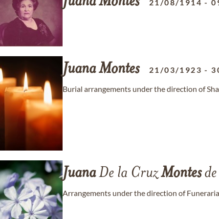
Juana
Montes
21/08/1914
-
0
Juana
Montes
21/03/1923
-
3
Burial arrangements under the direction of Sh
Juana
De la Cruz
Montes
de
Arrangements under the direction of Funerari