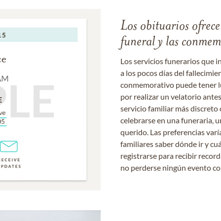
Los obituarios ofrecen
funeral y las conme
Los servicios funerarios que i
a los pocos días del fallecimie
conmemorativo puede tener lu
por realizar un velatorio ante
servicio familiar más discret
celebrarse en una funeraria, un
querido. Las preferencias varí
familiares saber dónde ir y cu
registrarse para recibir recor
no perderse ningún evento c